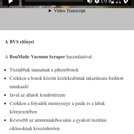
A BVS előnyei
BouMatic Vacuum Scraper
A
használatával:
Tisztábbak maradnak a pihenőboxok
Csökken a boxok közötti közlekedőutak takarítására fordított
munkaidő
Javul az állatok komfortérzete
Csökken a folyadék mennyisége a paták és a lábak
környezetében
Kevesebb az ammóniakibocsátás a gyakori tisztítási
ciklusoknak köszönhetően.