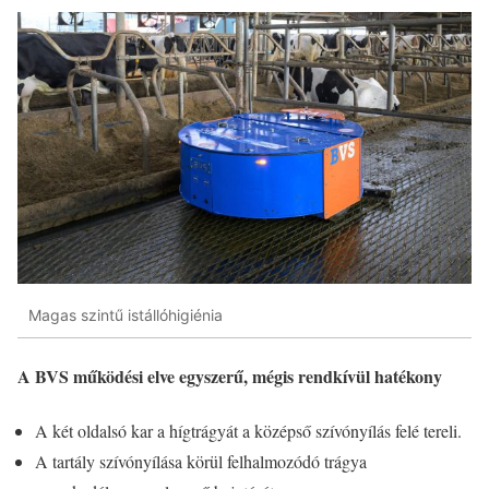
Magas szintű istállóhigiénia
A BVS működési elve egyszerű, mégis rendkívül hatékony
A két oldalsó kar a hígtrágyát a középső szívónyílás felé tereli.
A tartály szívónyílása körül felhalmozódó trágya