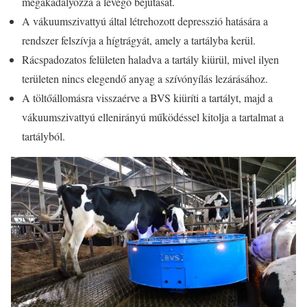
megakadályozza a levegő bejutását.
A vákuumszivattyú által létrehozott depresszió hatására a
rendszer felszívja a hígtrágyát, amely a tartályba kerül.
Rácspadozatos felületen haladva a tartály kiürül, mivel ilyen
területen nincs elegendő anyag a szívónyílás lezárásához.
A töltőállomásra visszaérve a BVS kiüríti a tartályt, majd a
vákuumszivattyú ellenirányú működéssel kitolja a tartalmat a
tartályból.