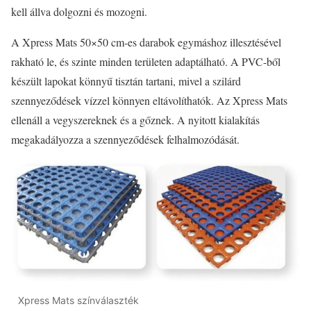
kell állva dolgozni és mozogni.
A Xpress Mats 50×50 cm-es darabok egymáshoz illesztésével
rakható le, és szinte minden területen adaptálható. A PVC-ből
készült lapokat könnyű tisztán tartani, mivel a szilárd
szennyeződések vízzel könnyen eltávolíthatók. Az Xpress Mats
ellenáll a vegyszereknek és a gőznek. A nyitott kialakítás
megakadályozza a szennyeződések felhalmozódását.
Xpress Mats színválaszték