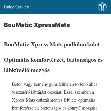
Dairy Service
BouMatic XpressMats
BouMatic
Xpress Mats
padlóburkolat
Optimális komfortérzet, biztonságos és
lábkímélő mozgás
Beton vagy kemény gumifelületen történő állás
visszatérő lábfájást okozhat. Ezzel szemben a
Xpress Mats csúszásmentes felülete optimális
komfortérzetet, biztonságos és könnyű mozgást