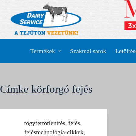
Skip
to
content
Termékek
Szakmai sarok
Letöltés
Címke
körforgó fejés
tőgyfertőtlenítés
,
fejés
,
fejéstechnológia-cikkek
,