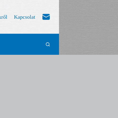
ről
Kapcsolat