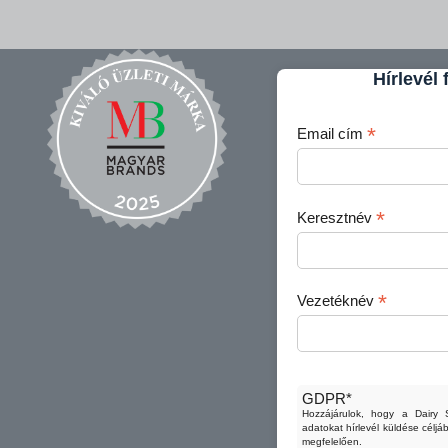
Hírlevél 
*
Email cím
*
Keresztnév
*
Vezetéknév
GDPR*
Hozzájárulok, hogy a Dairy 
adatokat hírlevél küldése célj
megfelelően.