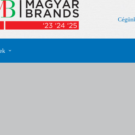
Cégünk
ek