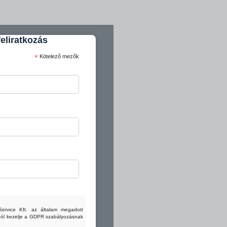
feliratkozás
*
Kötelező mezők
Service Kft. az általam megadott
ából kezelje a GDPR szabályozásnak