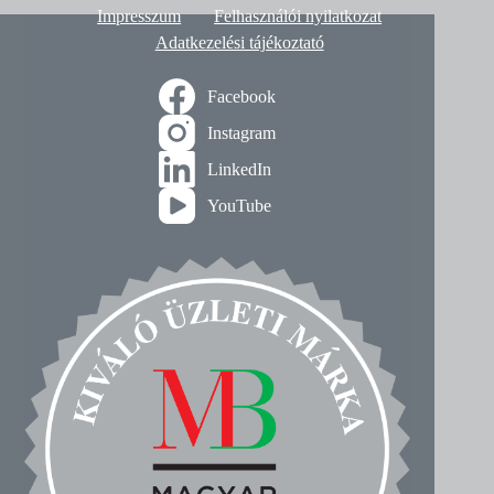
Impresszum
Felhasználói nyilatkozat
Adatkezelési tájékoztató
Facebook
Instagram
LinkedIn
YouTube