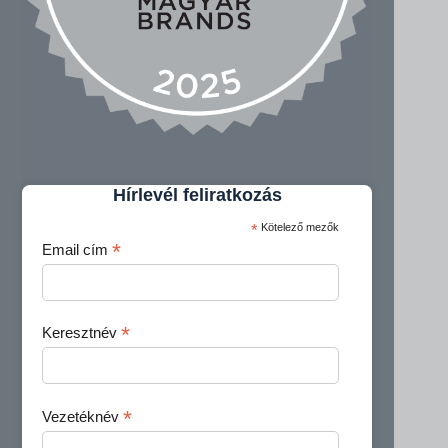
Hírlevél feliratkozás
*
Kötelező mezők
*
Email cím
*
Keresztnév
*
Vezetéknév