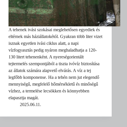
A tehenek ivási szokásai meglehetősen egyediek és
eltérnek más háziállatokétól. Gyakran több liter vizet
isznak egyetlen ivási ciklus alatt, a napi
vízfogyasztás pedig nyáron meghaladhatja a 120-
130 litert tehenenként. A nyereségorientált
tejtermelés szempontjából a tiszta ivóvíz biztosítása
az állatok számára alapvető elvárás. A víz a tej
legfőbb komponense. Ha a tehén nem jut elegendő
mennyiségű, megfelelő hőmérsékletű és minőségű
vízhez, a termelése lecsökken és könnyebben
elapasztja magát.
2025.06.11.